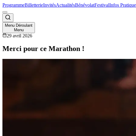
Programme
Billetterie
Invités
Actualités
Bénévolat
Festival
Infos Pratique
Menu Déroulant
Menu
29 avril 2026
Merci pour ce Marathon !