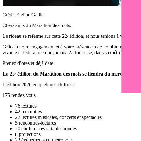
Crédit:
Céline Gaille
Chers amis du Marathon des mots,
Le rideau se referme sur cette 22ᵉ édition, et nous tenions à vous dire
Grâce à votre engagement et à votre présence à de nombreux rendez-vous
vivante et fédératrice que jamais. À Toulouse, dans sa métropole, le d
Prenez d’ores et déjà date :
La 23ᵉ édition du Marathon des mots se tiendra du mercredi 31 m
L'édition 2026 en quelques chiffres :
175 rendez-vous
76 lectures
42 rencontres
22 lectures musicales, concerts et spectacles
5 rencontres-lectures
20 conférences et tables rondes
8 projections
23 événements en métropole