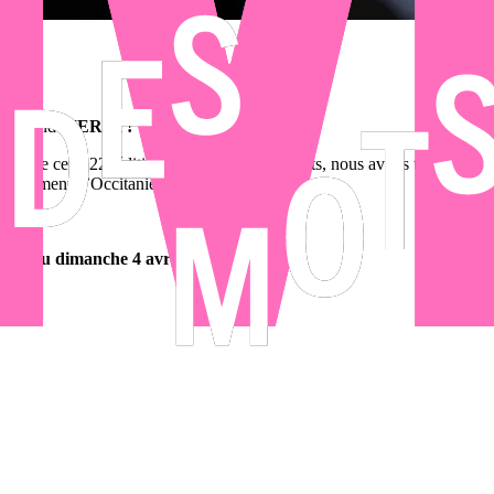
 un grand
MERCI !
 de cette 22ᵉ édition du Marathon des mots, nous avons tenu le pari de f
épartement, l’Occitanie.
ars au dimanche 4 avril 2027 !